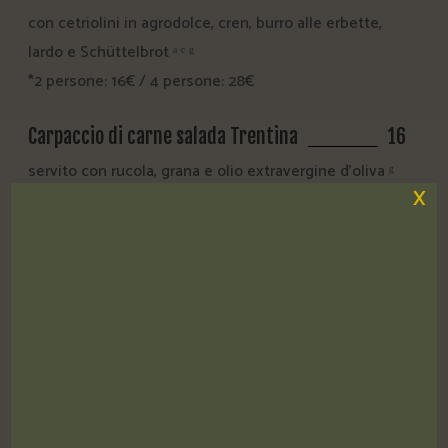
con cetriolini in agrodolce, cren, burro alle erbette,
lardo e Schüttelbrot ᵃ ᵉ ᵍ
*2 persone: 16€ / 4 persone: 28€
Carpaccio di carne salada Trentina
16
servito con rucola, grana e olio extravergine d'oliva ᵍ
X
Tortel di patate*
13
con speck e insalatina di cappucci ᵃ
Polpettine "Garda Stube"
10
una ricetta del nostro Chef, servite con salsa
bernese* ᵃ ᶜ ᵍ ˡ
Vitello Tonnato
17