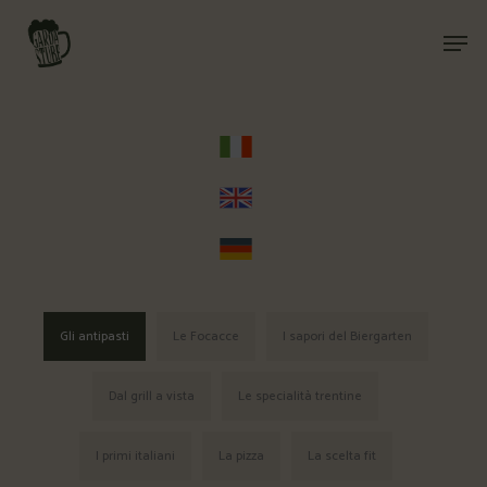
Skip
Men
to
Close
main
Menu
content
Gli antipasti
Le Focacce
I sapori del Biergarten
Dal grill a vista
Le specialità trentine
I primi italiani
La pizza
La scelta fit