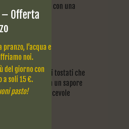
palato, è delicata, con una
 – Offerta
.
zo
a pranzo, l’acqua e
offriamo noi.
nù del giorno con
a birra offre aromi tostati che
 a soli 15 €.
ao, accompagnati da un sapore
oni pasto!
sostenuto da una piacevole