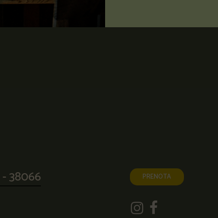
) - 38066
P
R
E
N
O
T
A