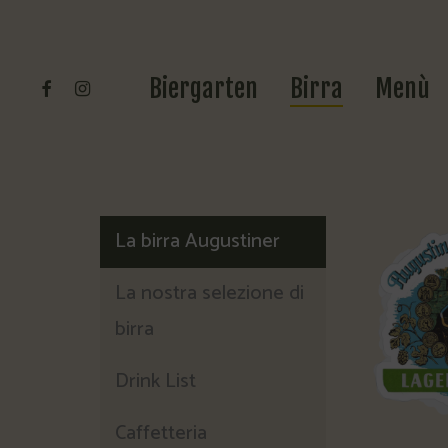
Skip
to
facebook
instagram
main
Biergarten
Birra
Menù
content
La birra Augustiner
La nostra selezione di
birra
Drink List
Caffetteria