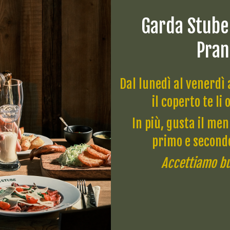
arricchito da note agrumate. Al 
Garda Stube
leggera e piacevole nota amara
Pran
Dal lunedì al venerdì 
Augustiner Dunkel
il coperto te li 
In più, gusta il me
Con la sua tonalità scura, quest
primo e secondo
ricordano il caramello e il cac
Accettiamo bu
ricco di malto e caffè, il tutto 
effervescenza.