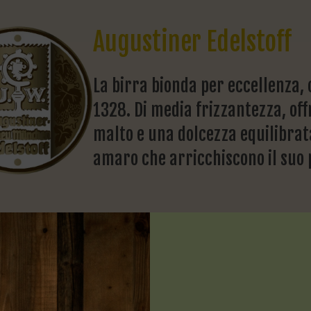
Augustiner Edelstoff
La birra bionda per eccellenza, 
1328. Di media frizzantezza, offr
malto e una dolcezza equilibrat
amaro che arricchiscono il suo 
Augustiner Pils
Birra dal colore giallo paglieri