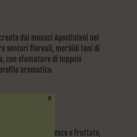
creata dai monaci Agostiniani nel
e sentori floreali, morbidi toni di
a, con sfumature di luppolo
profilo aromatico.
X
no, con un aroma fresco e fruttato,