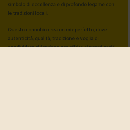
simbolo di eccellenza e di profondo legame con
le tradizioni locali.
Questo connubio crea un mix perfetto, dove
autenticità, qualità, tradizione e voglia di
condividere si fondono per offrire ai nostri ospiti
un’esperienza che vale la pena vivere e ripetere!