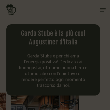
Skip
Men
to
Close
main
Menu
content
Garda
Stube
è
la
più
cool
Augustiner
d'Italia
Garda
Stube
è
per
chi
ama
l’energia
positiva!
Dedicato
ai
buongustai,
offriamo
buona
birra
e
ottimo
cibo
con
l’obiettivo
di
rendere
perfetto
ogni
momento
trascorso
da
noi.