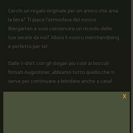
Cerchi un regalo originale per un amico che ama
la birra? Ti piace l’atmosfera del nostro
Biergarten e vuoi conservare un ricordo delle
tue serate da noi? Allora il nostro merchandising
è perfetto per te!
Dalle t-shirt con gli slogan più cool ai boccali
firmati Augustiner, abbiamo tutto quello che ti
serve per continuare a brindare anche a casa!
X
Non ti resta che passare da noi e scegliere il tuo
gadget preferito!