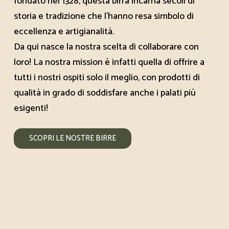
fondato nel 1328, questa birra incarna secoli di
storia e tradizione che l’hanno resa simbolo di
eccellenza e artigianalità.
Da qui nasce la nostra scelta di collaborare con
loro! La nostra mission è infatti quella di offrire a
tutti i nostri ospiti solo il meglio, con prodotti di
qualità in grado di soddisfare anche i palati più
esigenti!
L'energia del tipico Biergarten sul
S
C
O
P
R
I
L
E
N
O
S
T
R
E
B
I
R
R
E
Lago di Garda
P
R
E
N
O
T
A