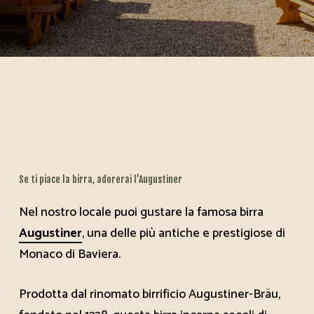
Quanta fame hai oggi?
Se ti piace la birra, adorerai l’Augustiner
Nel nostro locale puoi gustare la famosa birra
Augustiner
, una delle più antiche e prestigiose di
P
R
E
N
O
T
A
Monaco di Baviera.
Prodotta dal rinomato birrificio Augustiner-Bräu,