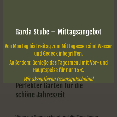
Direkt neben unserem Lokal haben wir einen
großen Gratis-Parkplatz, der ideal für Autos und
Busse ist.
Garda Stube – Mittagsangebot
Von Montag bis Freitag zum Mittagessen sind Wasser
und Gedeck inbegriffen.
Außerdem: Genieße das Tagesmenü mit Vor- und
Hauptspeise für nur 15 €.
Wir akzeptieren Essensgutscheine!
Perfekter
Garten
für
die
schöne
Jahreszeit
Wenn die Sonne scheint und die Tage länger