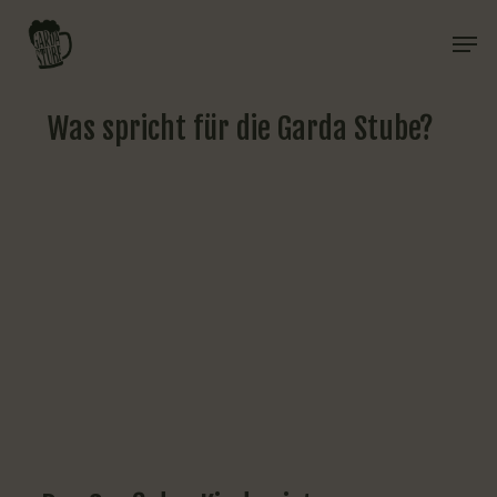
Skip
Men
to
Close
main
Menu
content
Was
spricht
für
die
Garda
Stube?