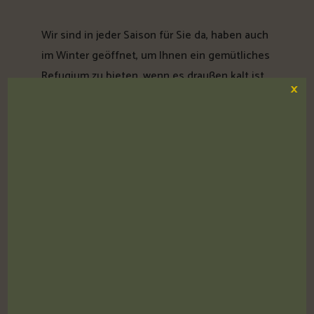
Wir sind in jeder Saison für Sie da, haben auch
im Winter geöffnet, um Ihnen ein gemütliches
Refugium zu bieten, wenn es draußen kalt ist.
×
Die Garda Stube ist der einzige Biergarten, der
auch geöffnet bleibt, wenn die Temperaturen
sinken!
Ob ein kalter Winterabend oder ein heißer
Sommernachmittag – die Garda Stube ist der
Ort, wo man sich mit Freunden und Familie
treffen kann, um auf die gute Gesellschaft und
die authentischen Genüsse anzustoßen.